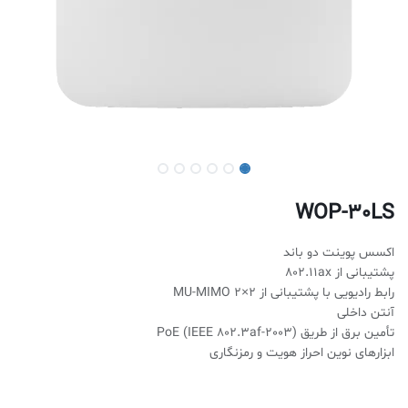
WOP-30LS
اکسس پوینت دو باند
پشتیبانی از 802.11ax
رابط رادیویی با پشتیبانی از MU-MIMO 2×2
آنتن داخلی
تأمین برق از طریق (IEEE 802.3af-2003) PoE
ابزارهای نوین احراز هویت و رمزنگاری