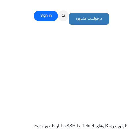
Sign in
رباره ما
درخواست مشاوره
برای به‌روزرسانی نرم‌افزار از طریق CLI، لازم است با استفاده از یک برنامه Terminal Emulator مانند (HyperTerminal) از طریق پروتکل‌های Telnet یا SSH، یا از طریق پورت