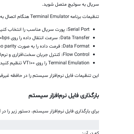
سریال به سوئیچ متصل شوید.
تنظیمات برنامه Terminal Emulator هنگام اتصال به سوئیچ از طریق پورت سریال:
Serial Port: پورت سریال مناسب را انتخاب کنید.
Data Transfer: سرعت انتقال داده را روی 115200bps تنظیم نمایید.
Data Format: فرمت داده را به صورت 8data bits,1stop bit, no parity تنظیم کنید.
Flow Control: کنترل جریان سخت‌افزاری و نرم‌افزاری را غیرفعال کنید.
Terminal Emulation را روی VT100 تنظیم کنید (زیرا بسیاری از برنامه‌های ترمینال این حالت را به‌عنوان پیش‌فرض استفاده می‌کنند).
این تنظیمات فایل نرم‌افزار سیستم را در حافظه غیر‌فر
بارگذاری فایل نرم‌افزار سیستم
برای بارگذاری فایل نرم‌افزار سیستم
دستور زیر را در
CLI
،
که در آن: