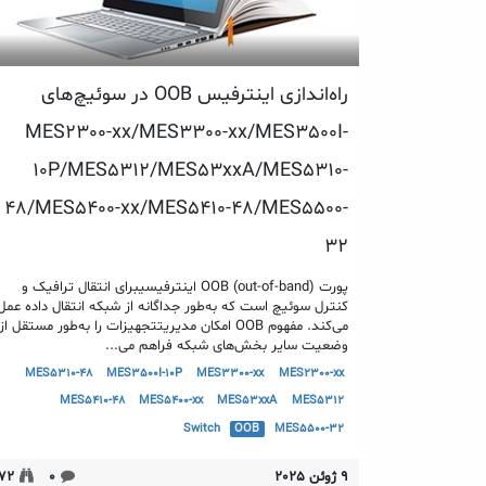
راه‌اندازی اینترفیس OOB در سوئیچ‌های
MES2300-xx/MES3300-xx/MES3500I-
10P/MES5312/MES53xxA/MES5310-
48/MES5400-xx/MES5410-48/MES5500-
32
پورت OOB (out-of-band) اینترفیسیبرای انتقال ترافیک و
کنترل سوئیچ است که به‌طور جداگانه از شبکه انتقال داده عمل
می‌کند. مفهوم OOB امکان مدیریتتجهیزات را به‌طور مستقل از
وضعیت سایر بخش‌های شبکه فراهم می...
MES5310-48
MES3500I-10P
MES3300-xx
MES2300-xx
MES5410-48
MES5400-xx
MES53xxA
MES5312
Switch
OOB
MES5500-32
9 ژوئن 2025
0
72