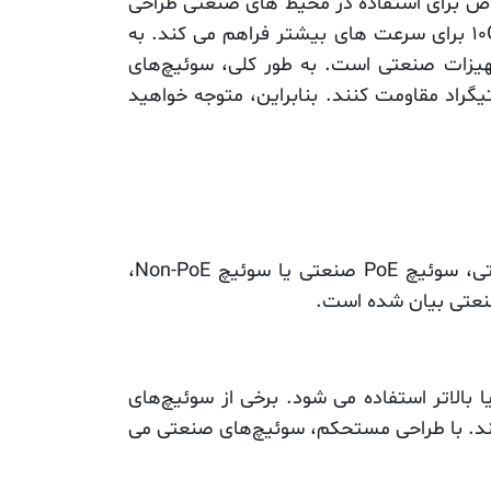
اص برای استفاده در محیط های صنعتی طراحی
شده است. انتقال داده قابل اعتماد و با سرعت بالا را برای شبکه های صنعتی، از جمله سوئیچ‌های صنعتی 10G برای سرعت های بیشتر فراهم می کند. به
هیزات صنعتی است. به طور کلی، سوئیچ‌های
وک ها، ارتعاشات و تغییرات شدید دما از 40- درجه سانتیگراد تا 75 درجه سانتیگراد مقاومت کنند. بنابراین، متوجه خواهید
سوئیچ‌های صنعتی را با توجه به عملکرد و ویژگی ها می توان به سوئیچ‌های صنعتی مدیریتی و غیر مدیریتی، سوئیچ PoE صنعتی یا سوئیچ Non-PoE،
چ‌های صنعتی معمولاً از ساختار مستحکم مانند محفظه‌های سخت با درجه بندی حفاظتی IP30، IP40 یا بالاتر استفاده می شود. برخی از سوئیچ‌های
هم مجهز هستند. با طراحی مستحکم، سوئیچ‌های صنعتی می