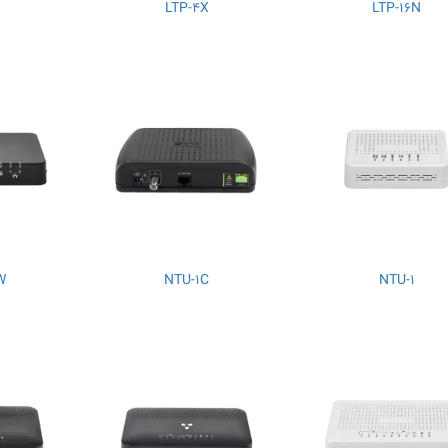
LTP-4X
LTP-16N
W
NTU-1C
NTU-1