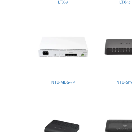
LTX-8
LTX-16
NTU-MD500P
NTU-52