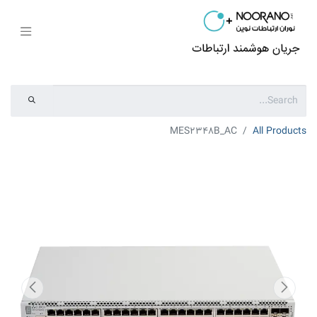
MES2348B_AC
All Products